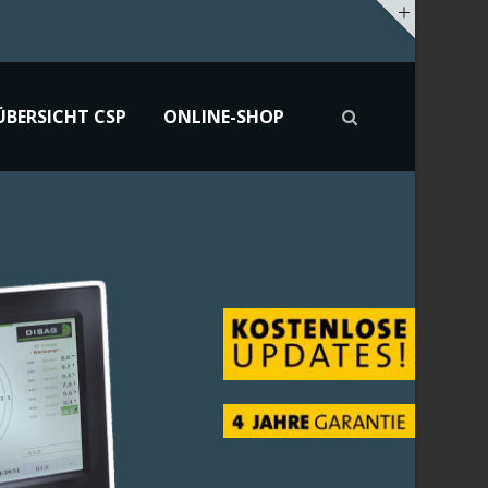
Öffnungszeiten/shop
hours
ÜBERSICHT CSP
ONLINE-SHOP
oducts
Mo/Mo:
9:00-12:00 u. 14:00-18:00 Uhr
Di
/Tu:
9:00-12:00 u. 14:00 - 18:00 Uhr
Mi/We: geschlossen/closed
Do/Th:
9:00-12:00 u. 14:00 - 18:00
Uhr
Fr/Fr:
9:00-12:00 u. 14:00-18:00
Uhr
Sa/Sa:
9:00-13:00 Uhr