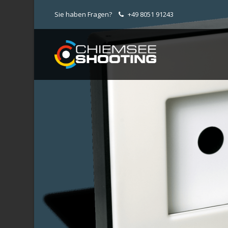
Sie haben Fragen?
+49 8051 91243
Onl
Unser S
2018!
Wir we
Shop b
Sollten
finden
schrei
2