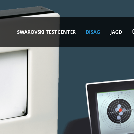
ine-Shop
Schneller Kontakt
SWAROVSKI TESTCENTER
DISAG
JAGD
hop ist wieder online! Aug-
CSP Chiemsee Shooting Pr
-SHOP-
GmbH
rden nun nach und nach den
Mairhausenstr. 18
efüllen.
83233 Bernau am Chiemsee
 Sie etwas noch nicht
info@chiemsee-shooting.de
,können Sie uns gerne
ben:
"Kontakt
"
Sie haben Fragen?
Do you have questions?
+49 8051 91243
4h
/ 365Tage