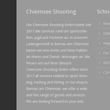
Chiemsee Shooting
Schn
Kon
Die Chiemsee Shooting GmbH bietet seit
2017 alle Services rund um Sportschie-
Dat
ßen, Jagd und Fischerei an.
In unserem
Imp
Ladengeschäft in Bernau am Chiemsee
bieten wir eine breite und feine Palette
FA
an Waren und Dienst- leistungen an.
Wir
INS
freuen uns auf Ihren Besuch.
Chiemsee Shooting GmbH offers
since
CSP
2017 all services related to sport shoo-
ting, hunting and fishing.
In our shop in
Bernau am Chiemsee, we offer a wide
and fine range of goods and services.
We are looking forward to your visit.