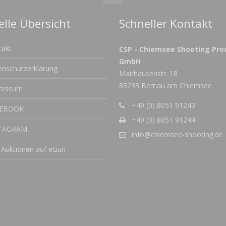
elle Übersicht
Schneller Kontakt
takt
CSP - Chiemsee Shooting Pro
GmbH
enschutzerklärung
Mairhausenstr. 18
83233 Bernau am Chiemsee
ressum
+49 (0) 8051 91243
CEBOOK
+49 (0) 8051 91244
TAGRAM
info@chiemsee-shooting.de
 Auktionen auf eGun