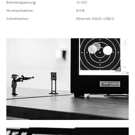
Betriebsspannung:
12 VDC
Stromaufnahme:
8,4 W
Schnittstellen:
Ethernet, RS232, USB2.0