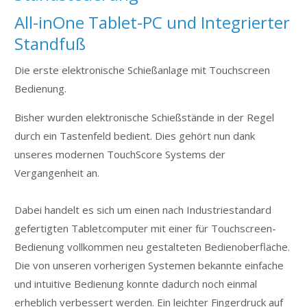
Sollten Sie etwas noch nicht finden,können Sie uns
All-inOne Tablet-PC und Integrierter
gerne schreiben:
"Kontakt
"
Standfuß
Die erste elektronische Schießanlage mit Touchscreen
24h
/ 365Tage
Bedienung.
Bisher wurden elektronische Schießstände in der Regel
durch ein Tastenfeld bedient. Dies gehört nun dank
unseres modernen TouchScore Systems der
Schneller Kontakt
Vergangenheit an.
CSP Chiemsee Shooting Products GmbH
Mairhausenstr. 18
Dabei handelt es sich um einen nach Industriestandard
83233 Bernau am Chiemsee
gefertigten Tabletcomputer mit einer für Touchscreen-
info@chiemsee-shooting.de
Bedienung vollkommen neu gestalteten Bedienoberfläche.
Die von unseren vorherigen Systemen bekannte einfache
Sie haben Fragen?
und intuitive Bedienung konnte dadurch noch einmal
Do you have questions?
erheblich verbessert werden. Ein leichter Fingerdruck auf