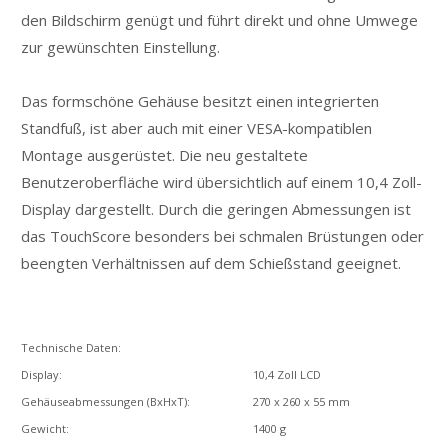
+49 8051 91243
den Bildschirm genügt und führt direkt und ohne Umwege
zur gewünschten Einstellung.
Öffnungszeiten/shop hours
Mo/Mo:
9:00-12:00 u. 14:00-18:00 Uhr
Das formschöne Gehäuse besitzt einen integrierten
Di
/Tu:
9:00-12:00 u. 14:00 - 18:00 Uhr
Standfuß, ist aber auch mit einer VESA-kompatiblen
Mi/We: geschlossen/closed
Montage ausgerüstet. Die neu gestaltete
Do/Th:
9:00-12:00 u. 14:00 - 18:00 Uhr
Benutzeroberfläche wird übersichtlich auf einem 10,4 Zoll-
Fr/Fr:
9:00-12:00 u. 14:00-18:00
Display dargestellt. Durch die geringen Abmessungen ist
Uhr
Sa/Sa:
9:00-13:00 Uhr
das TouchScore besonders bei schmalen Brüstungen oder
beengten Verhältnissen auf dem Schießstand geeignet.
Technische Daten:
Display:
10,4 Zoll LCD
Gehäuseabmessungen (BxHxT):
270 x 260 x 55 mm
Gewicht:
1400 g